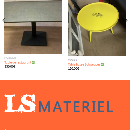
wishlist
wishlist
MOBILIER
MOBILIER
Table de restaurant
Table basse Schweppes
330.00
€
120.00
€