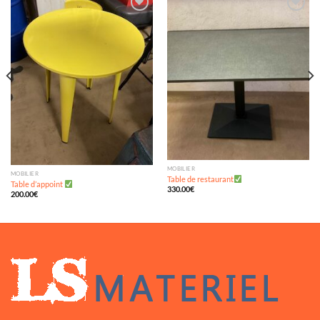
Ajouter
Ajouter
à ma
à ma
wishlist
wishlist
MOBILIER
MOBILIER
Table de restaurant
Table d’appoint
330.00
€
200.00
€