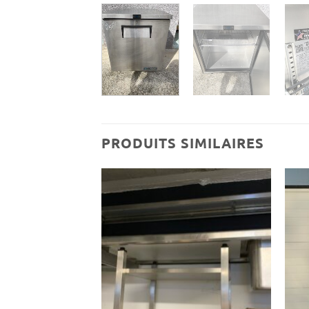
PRODUITS SIMILAIRES
Ajouter
Ajouter
à ma
à ma
wishlist
wishlist