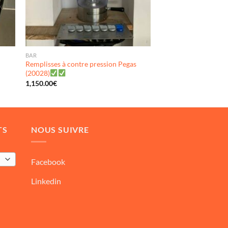
BAR
Remplisses à contre pression Pegas
(20028)
1,150.00
€
TS
NOUS SUIVRE
Facebook
Linkedin