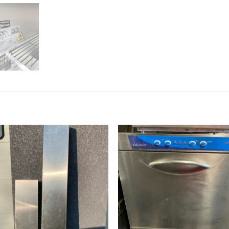
Ajouter
Ajou
à ma
à 
wishlist
wishl