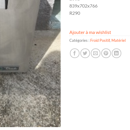
839x702x766
R290
Ajouter à ma wishlist
Catégories :
Froid Positif
,
Matériel