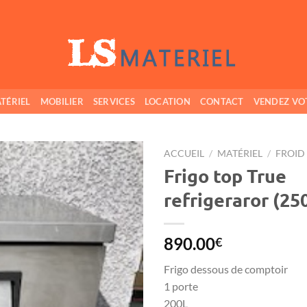
TÉRIEL
MOBILIER
SERVICES
LOCATION
CONTACT
VENDEZ VO
ACCUEIL
/
MATÉRIEL
/
FROID
Frigo top True
Ajouter
refrigeraror (25
à ma
wishlist
890.00
€
Frigo dessous de comptoir
1 porte
200L