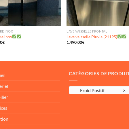
RE INOX
LAVE VAISSELLE FRONTAL
re inox
Lave vaisselle Pluvia (21195)
00
€
1,490.00
€
CATÉGORIES DE PRODUI
eil
riel
Froid Positif
×
lier
ices
tion