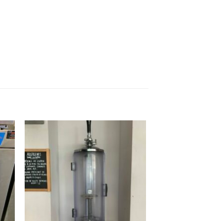
ter
Ajouter
ma
à ma
ist
wishlist