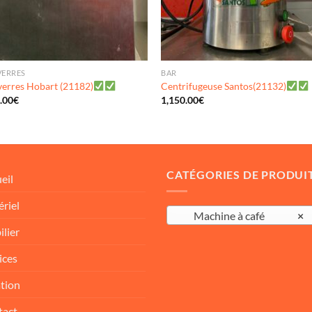
VERRES
BAR
verres Hobart (21182)
Centrifugeuse Santos(21132)
.00
€
1,150.00
€
CATÉGORIES DE PRODUI
eil
riel
Machine à café
×
lier
ices
tion
tact