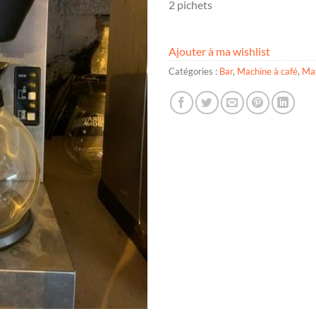
2 pichets
Ajouter à ma wishlist
Catégories :
Bar
,
Machine à café
,
Mat