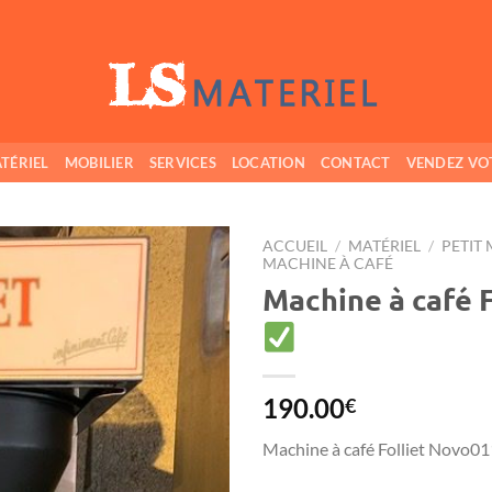
TÉRIEL
MOBILIER
SERVICES
LOCATION
CONTACT
VENDEZ VO
ACCUEIL
/
MATÉRIEL
/
PETIT 
MACHINE À CAFÉ
Machine à café F
Ajouter
à ma
wishlist
190.00
€
Machine à café Folliet Novo01