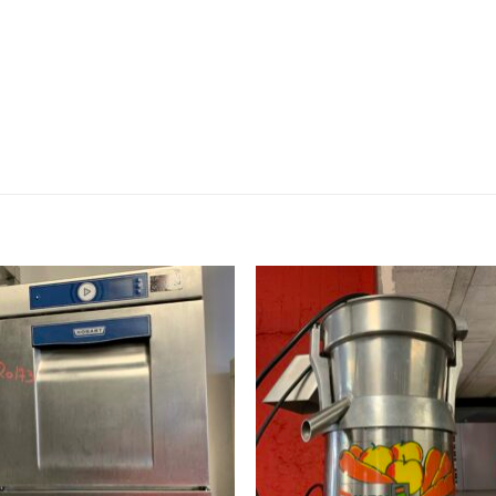
Ajouter
Ajou
à ma
à 
wishlist
wishl