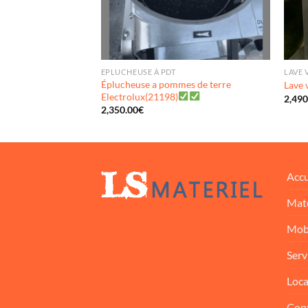
EPLUCHEUSE À PDT
LAVE 
 sur
Éplucheuse a pommes de terre
Lave 
Electrolux(21198)
2,490
2,350.00
€
Accu
Maté
Mobi
Serv
Loca
Con