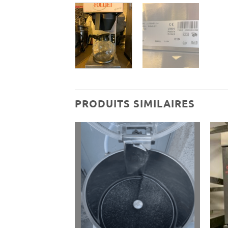
PRODUITS SIMILAIRES
Ajouter
Ajouter
à ma
à ma
wishlist
wishlist