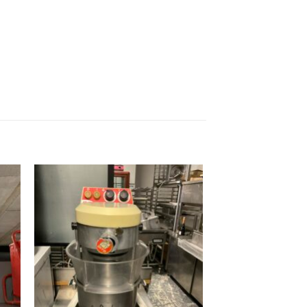
ter
Ajouter
ma
à ma
ist
wishlist