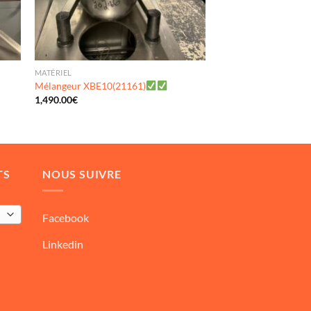
MATÉRIEL
Mélangeur XBE10(21161)
1,490.00
€
TS
NOUS SUIVRE
Facebook
Linkedin