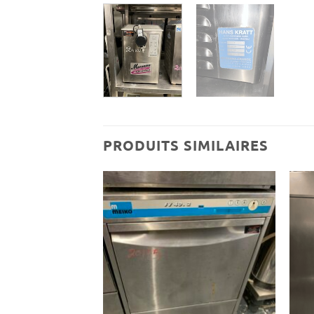
PRODUITS SIMILAIRES
Ajouter
Ajouter
à ma
à ma
wishlist
wishlist