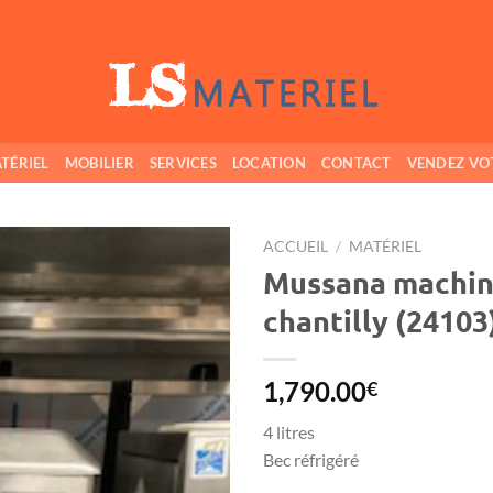
TÉRIEL
MOBILIER
SERVICES
LOCATION
CONTACT
VENDEZ VO
ACCUEIL
/
MATÉRIEL
Mussana machin
Ajouter
chantilly (24103
à ma
wishlist
1,790.00
€
4 litres
Bec réfrigéré