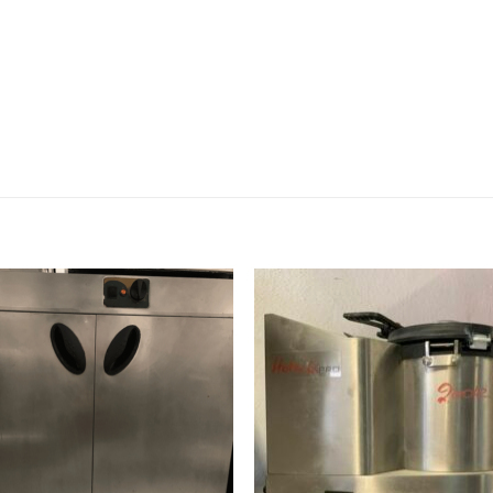
Ajouter
Ajou
à ma
à 
wishlist
wishl