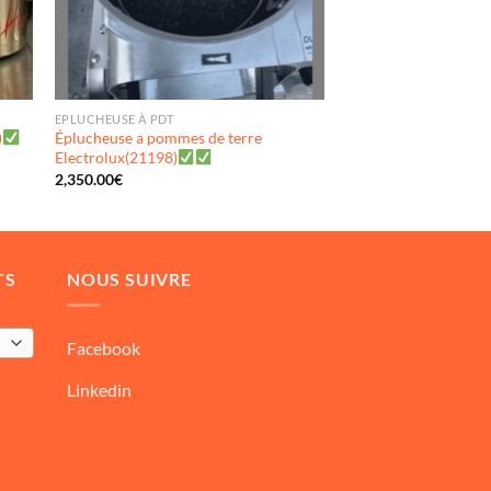
EPLUCHEUSE À PDT
)
Éplucheuse a pommes de terre
Electrolux(21198)
2,350.00
€
TS
NOUS SUIVRE
Facebook
Linkedin