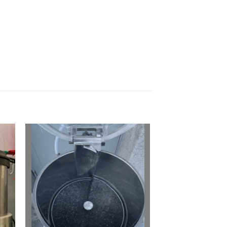
ter
Ajouter
ma
à ma
ist
wishlist