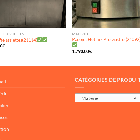
FE ASSIETTES
MATÉRIEL
Pacojet Hotmix Pro Gastro (21092
fe assiettes(21114)
00
€
1,790.00
€
CATÉGORIES DE PRODUI
eil
riel
Matériel
×
lier
ices
tion