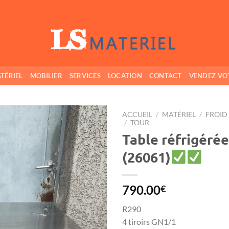
TÉRIEL
MOBILIER
SERVICES
LOCATION
CONTACT
VENDEZ VO
ACCUEIL
/
MATÉRIEL
/
FROID
/
TOUR
Table réfrigérée 
Ajouter
à ma
(26061)
wishlist
790.00
€
R290
4 tiroirs GN1/1