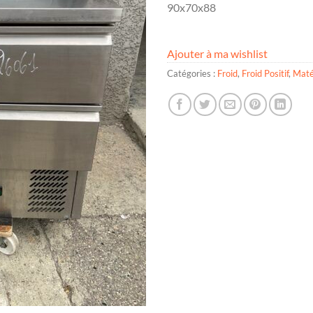
90x70x88
Ajouter à ma wishlist
Catégories :
Froid
,
Froid Positif
,
Maté