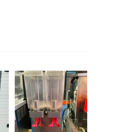
ter
Ajouter
ma
à ma
ist
wishlist