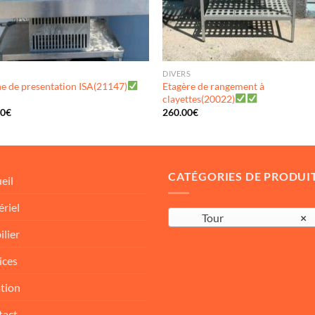
D
DIVERS
ne de presentation ISA(21147)
Etagère de rangement à
clayettes(20022)
00
€
260.00
€
CATÉGORIES DE PRODUI
eil
riel
Tour
×
lier
ices
tion
tact