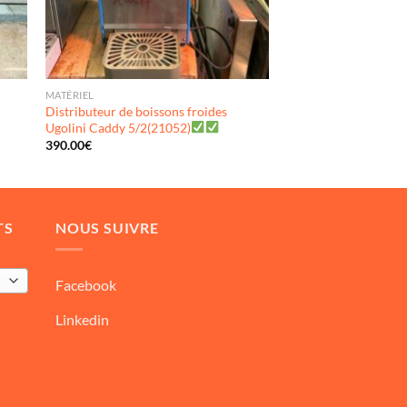
MATÉRIEL
Distributeur de boissons froides
Ugolini Caddy 5/2(21052)
390.00
€
TS
NOUS SUIVRE
Facebook
Linkedin