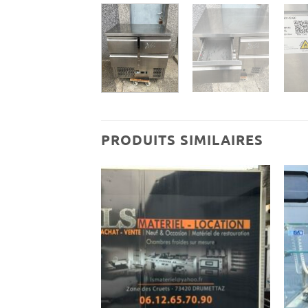
PRODUITS SIMILAIRES
Ajouter
Ajouter
à ma
à ma
wishlist
wishlist