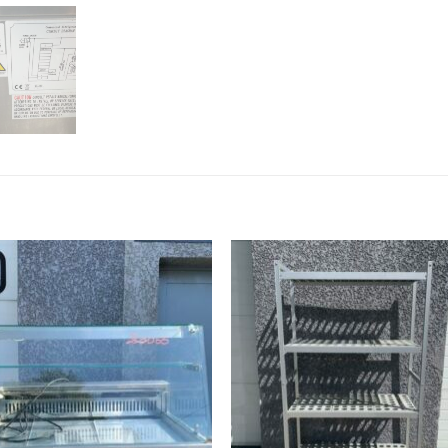
Ajouter
Ajou
à ma
à 
wishlist
wishl