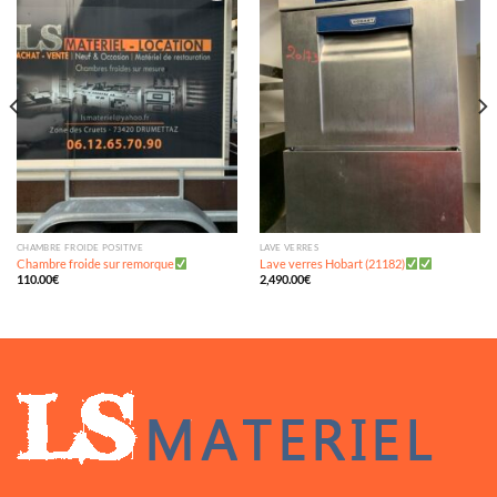
Ajouter
Ajouter
à ma
à ma
wishlist
wishlist
CHAMBRE FROIDE POSITIVE
LAVE VERRES
Chambre froide sur remorque
Lave verres Hobart (21182)
110.00
€
2,490.00
€