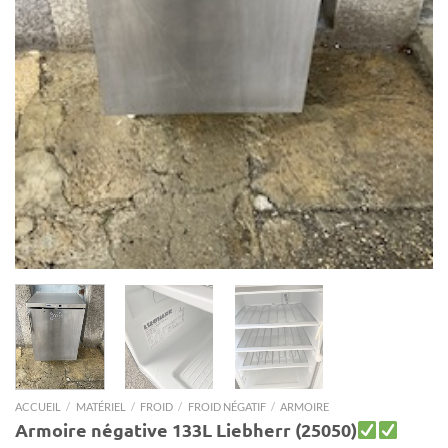
ACCUEIL
/
MATÉRIEL
/
FROID
/
FROID NÉGATIF
/
ARMOIRE
Armoire négative 133L Liebherr (25050)