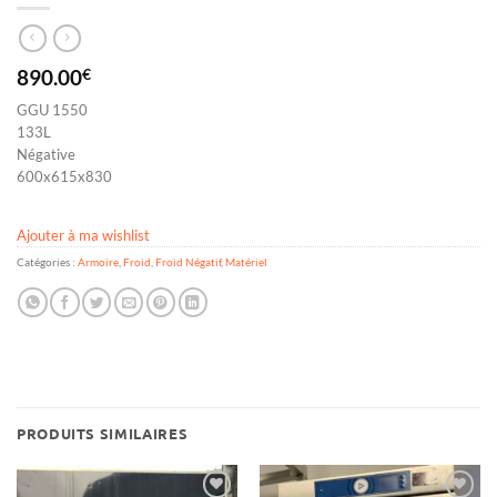
890.00
€
GGU 1550
133L
Négative
600x615x830
Ajouter à ma wishlist
Catégories :
Armoire
,
Froid
,
Froid Négatif
,
Matériel
PRODUITS SIMILAIRES