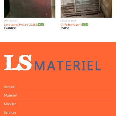
LAVE VERRES
ETAGÈRE INOX
Lave verres Hobart (21182)
Grille fromagerie
2,490.00
€
35.00
€
Accueil
Matériel
Mobilier
Services