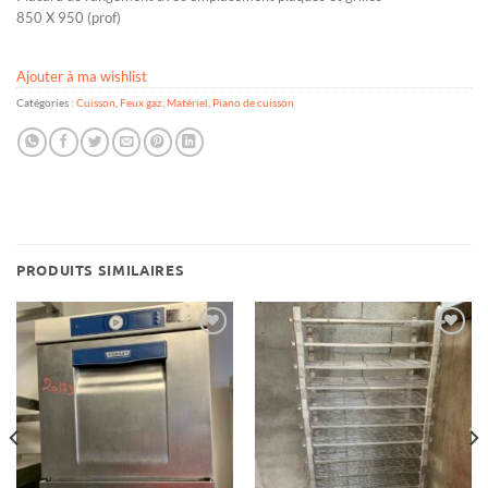
850 X 950 (prof)
Ajouter à ma wishlist
Catégories :
Cuisson
,
Feux gaz
,
Matériel
,
Piano de cuisson
PRODUITS SIMILAIRES
Ajouter
Ajouter
à ma
à ma
wishlist
wishlist