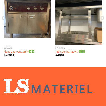
à ma
à ma
wishlist
wishlist
CUISSON
MATÉRIEL
Piano Charvet(21159)
Table du chef (21043)
1,690.00
€
590.00
€