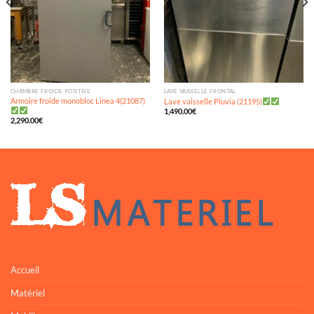
CHAMBRE FROIDE POSITIVE
LAVE VAISSELLE FRONTAL
Armoire froide monobloc Linea 4(21087)
Lave vaisselle Pluvia (21195)
1,490.00
€
2,290.00
€
Accueil
Matériel