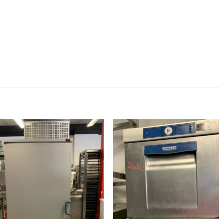
Ajouter
Ajou
à ma
à 
wishlist
wishl