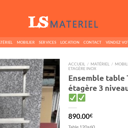
TÉRIEL
MOBILIER
SERVICES
LOCATION
CONTACT
VENDEZ VO
ACCUEIL
/
MATÉRIEL
/
MOBIL
ETAGÈRE INOX
Ensemble table
Ajouter
à ma
étagère 3 nivea
wishlist
890.00
€
Table 120×60