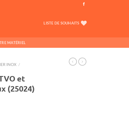
LISTE DE SOUHAITS
TRE MATÉRIEL
IER INOX
/
 TVO et
ux (25024)