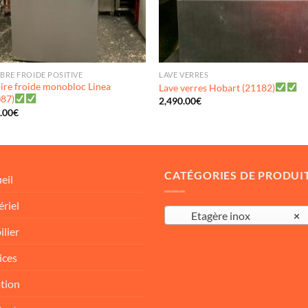
RE FROIDE POSITIVE
LAVE VERRES
re froide monobloc Linea
Lave verres Hobart (21182)
087)
2,490.00
€
.00
€
CATÉGORIES DE PRODUI
eil
riel
Etagère inox
×
lier
ices
tion