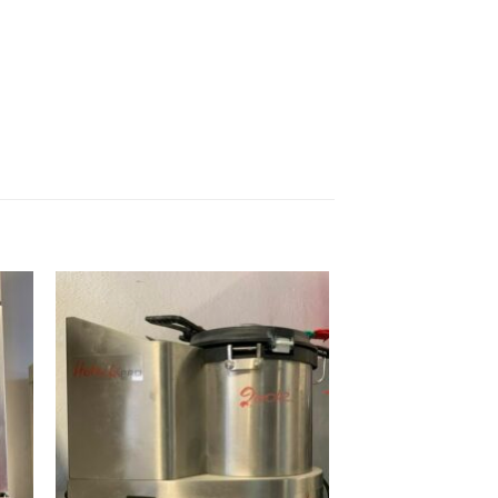
ter
Ajouter
ma
à ma
ist
wishlist