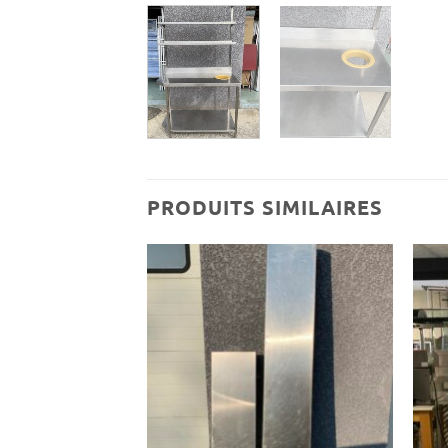
PRODUITS SIMILAIRES
Ajouter
Ajouter
à ma
à ma
wishlist
wishlist