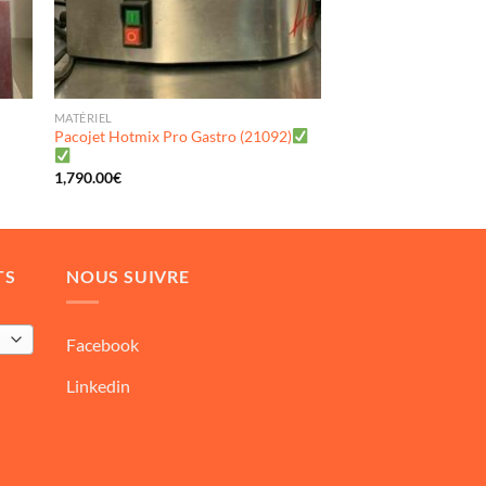
MATÉRIEL
Pacojet Hotmix Pro Gastro (21092)
1,790.00
€
TS
NOUS SUIVRE
Facebook
Linkedin