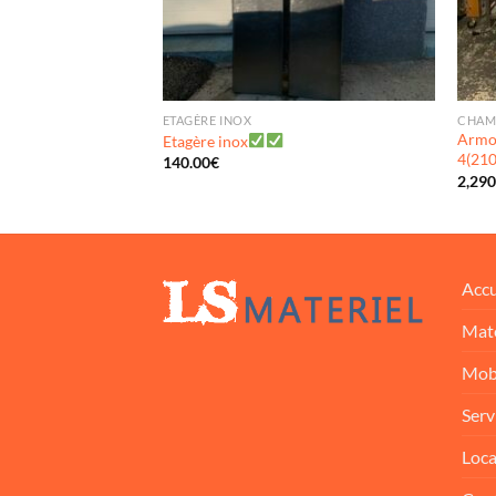
ETAGÈRE INOX
CHAMB
ation ISA(21147)
Armoi
Etagère inox
4(21
140.00
€
2,290
Accu
Maté
Mobi
Serv
Loca