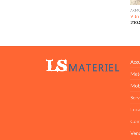
ARMO
Vitr
210.
Accu
Maté
Mobi
Serv
Loca
Con
Vend