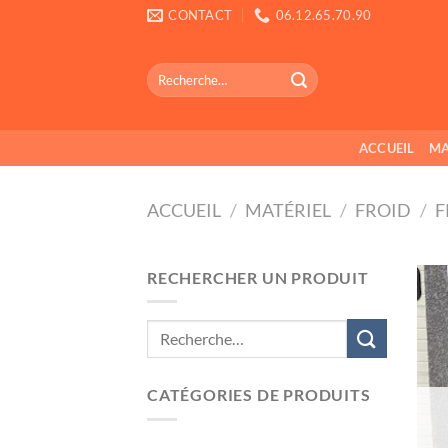
Passer
CONTACT
06.12.65.70.90
au
contenu
Recherche
pour :
ACCUEIL
MA
ACCUEIL
/
MATÉRIEL
/
FROID
/
F
RECHERCHER UN PRODUIT
Recherche
pour :
CATÉGORIES DE PRODUITS