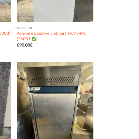
ARMOIRE
26003)
Armoire positive Liebherr FKV5440
(26051)
690.00
€
uter
Ajouter
ma
à ma
list
wishlist