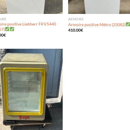
IRE
ARMOIRE
ire positive Liebherr FKV5440
Armoire positive Métro (25082)
57)
410.00
€
00
€
Ajouter
à ma
wishlist