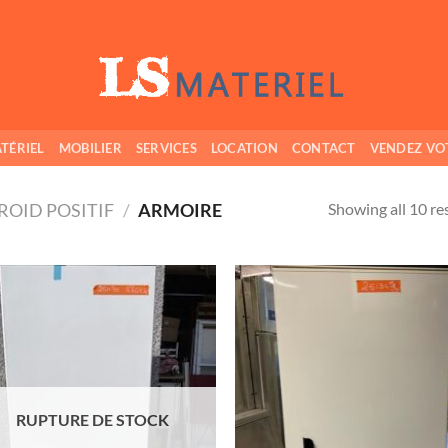
TÉRIEL
MOBILIER
SERVICES
LOCATION
CONTACT
VENDEZ VO
Showing all 10 re
ROID POSITIF
/
ARMOIRE
Ajouter
Ajo
à ma
à 
wishlist
wish
RUPTURE DE STOCK