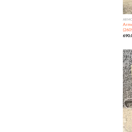
ARMO
Armo
(260
690.