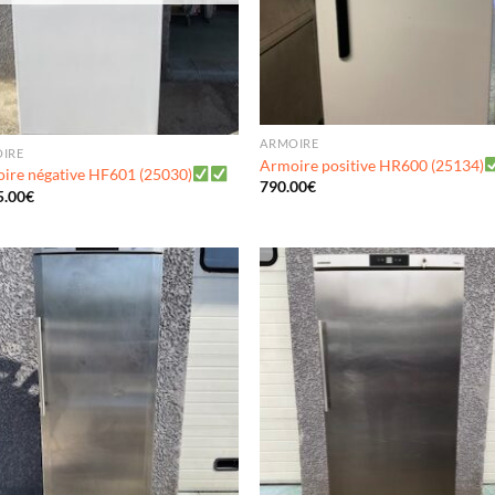
ARMOIRE
IRE
Armoire positive HR600 (25134)
ire négative HF601 (25030)
790.00
€
5.00
€
Ajouter
Ajo
à ma
à 
wishlist
wish