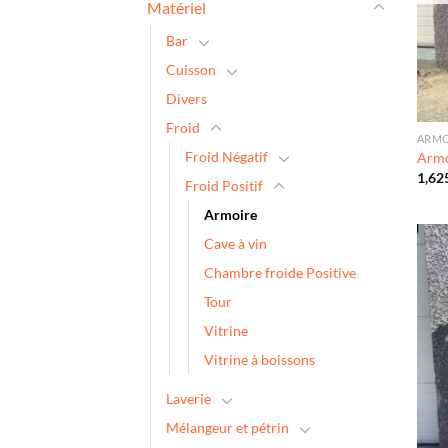
Matériel
Bar
Cuisson
Divers
Froid
ARMO
Froid Négatif
Armo
1,62
Froid Positif
Armoire
Cave à vin
Chambre froide Positive
Tour
Vitrine
Vitrine à boissons
Laverie
Mélangeur et pétrin