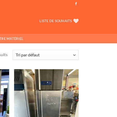
LISTE DE SOUHAITS
TRE MATÉRIEL
sults
uter
Ajouter
ma
à ma
list
wishlist