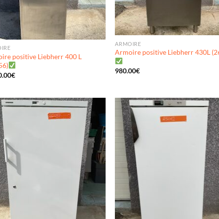
ARMOIRE
IRE
Armoire positive Liebherr 430L (
ire positive Liebherr 400 L
56)
980.00
€
0.00
€
Ajouter
Ajo
à ma
à 
wishlist
wish