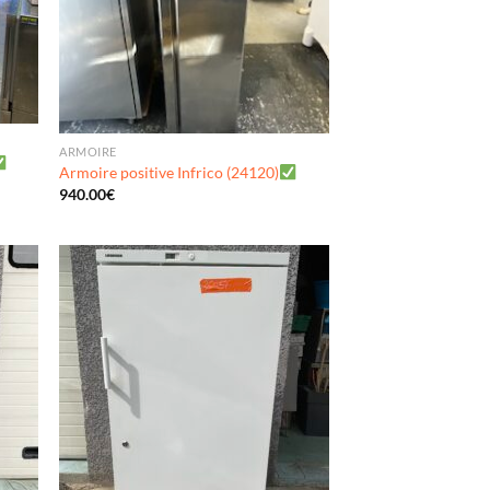
ARMOIRE
Armoire positive Infrico (24120)
940.00
€
uter
Ajouter
ma
à ma
list
wishlist