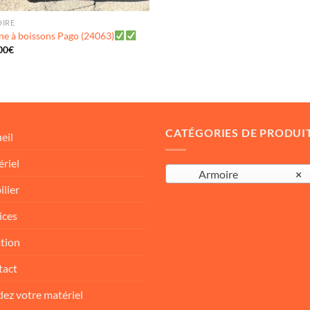
IRE
ine à boissons Pago (24063)
00
€
CATÉGORIES DE PRODUI
eil
riel
Armoire
×
lier
ices
tion
tact
ez votre matériel