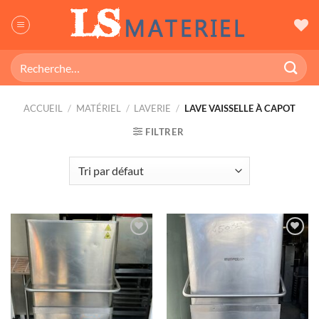
Passer
au
contenu
Recherche
pour :
ACCUEIL
/
MATÉRIEL
/
LAVERIE
/
LAVE VAISSELLE À CAPOT
FILTRER
Ajouter
Ajouter
à ma
à ma
wishlist
wishlist