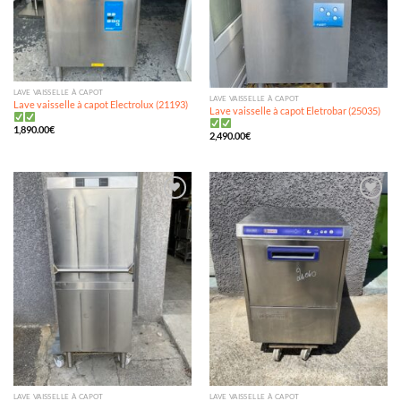
LAVE VAISSELLE À CAPOT
LAVE VAISSELLE À CAPOT
Lave vaisselle à capot Electrolux (21193)
Lave vaisselle à capot Eletrobar (25035)
1,890.00
€
2,490.00
€
Ajouter
Ajouter
à ma
à ma
wishlist
wishlist
LAVE VAISSELLE À CAPOT
LAVE VAISSELLE À CAPOT