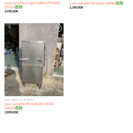
Lave vaisselle à capot SMEG HTY520D
Lave vaisselle Elframmo (24040)
(25123)
2,390.00
€
3,990.00
€
Ajouter
à ma
wishlist
LAVE VAISSELLE À CAPOT
Lave vaisselle Winterhalter GS502
(24114)
2,890.00
€