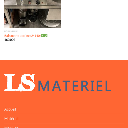
BAIN MARIE
Bain marie ecoline (24140)
160.00
€
Accueil
Matériel