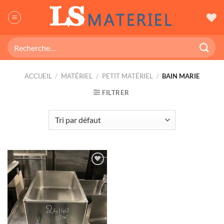
Passer
au
contenu
Recherche
pour :
ACCUEIL
/
MATÉRIEL
/
PETIT MATÉRIEL
/
BAIN MARIE
FILTRER
Ajouter
à ma
wishlist