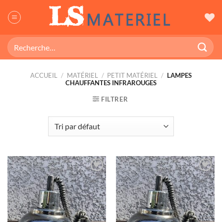
Passer
au
contenu
Recherche
pour :
ACCUEIL
/
MATÉRIEL
/
PETIT MATÉRIEL
/
LAMPES
CHAUFFANTES INFRAROUGES
FILTRER
Ajouter
Ajouter
à ma
à ma
wishlist
wishlist