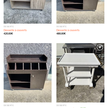
DESSERTE
DESSERTE
Desserte à couverts
Desserte à couverts
420.00
€
480.00
€
Ajouter
Ajouter
à ma
à ma
wishlist
wishlist
DESSERTE
DESSERTE