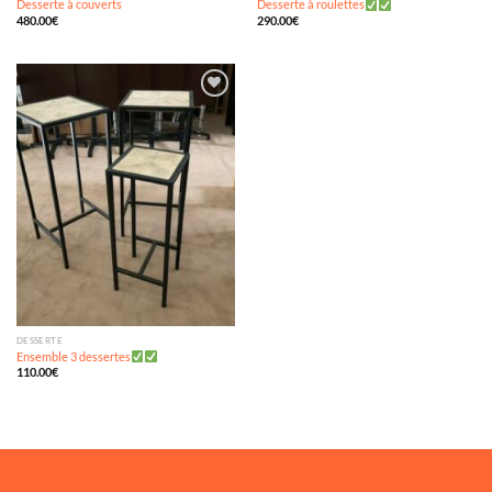
Desserte à couverts
Desserte à roulettes
480.00
€
290.00
€
Ajouter
à ma
wishlist
DESSERTE
Ensemble 3 dessertes
110.00
€